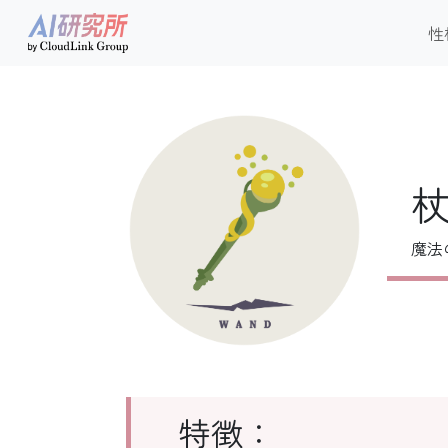
性
魔法
特徴：